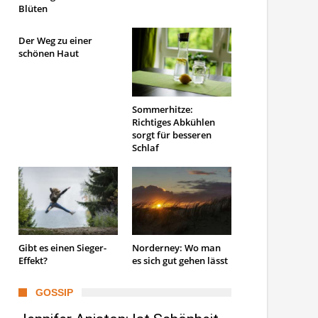
Blüten
Der Weg zu einer
schönen Haut
Sommerhitze:
Richtiges Abkühlen
sorgt für besseren
Schlaf
Gibt es einen Sieger-
Norderney: Wo man
Effekt?
es sich gut gehen lässt
GOSSIP