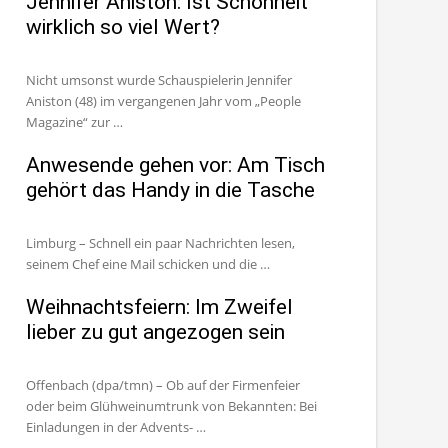
Jennifer Aniston: Ist Schönheit
wirklich so viel Wert?
Nicht umsonst wurde Schauspielerin Jennifer
Aniston (48) im vergangenen Jahr vom „People
Magazine“ zur …
Anwesende gehen vor: Am Tisch
gehört das Handy in die Tasche
Limburg – Schnell ein paar Nachrichten lesen,
seinem Chef eine Mail schicken und die …
Weihnachtsfeiern: Im Zweifel
lieber zu gut angezogen sein
Offenbach (dpa/tmn) – Ob auf der Firmenfeier
oder beim Glühweinumtrunk von Bekannten: Bei
Einladungen in der Advents- …